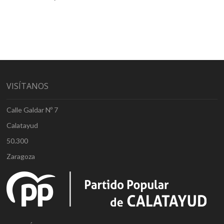
VISÍTANOS
Calle Galdar Nº 7
Calatayud
50.300
Zaragoza