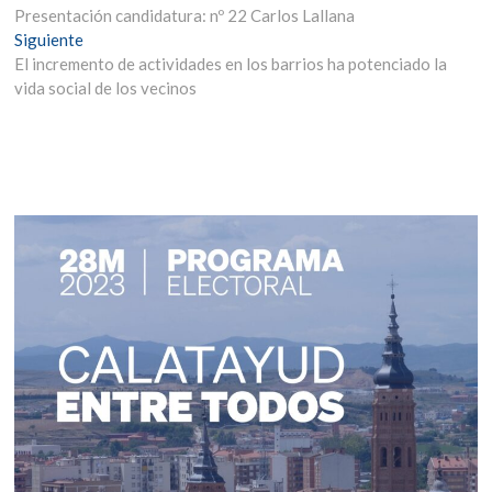
anterior:
Presentación candidatura: nº 22 Carlos Lallana
de
Entrada
Siguiente
entradas
siguiente:
El incremento de actividades en los barrios ha potenciado la
vida social de los vecinos