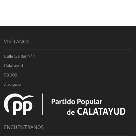
VISÍTANOS
Calle Galdar Nº 7
Calatayud
50.300
Zaragoza
ENCUÉNTRANOS