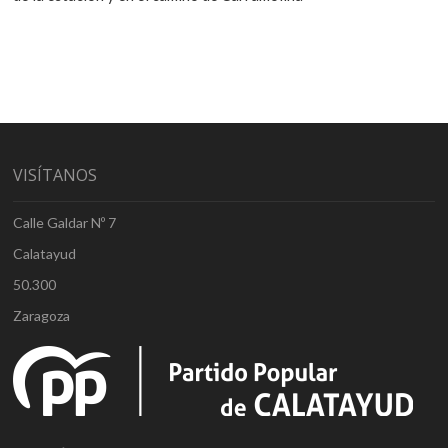
VISÍTANOS
Calle Galdar Nº 7
Calatayud
50.300
Zaragoza