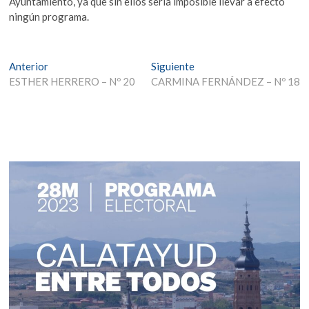
Ayuntamiento, ya que sin ellos sería imposible llevar a efecto
ningún programa.
Navegación
Entrada
Entrada
Anterior
Siguiente
anterior:
siguiente:
ESTHER HERRERO – Nº 20
CARMINA FERNÁNDEZ – Nº 18
de
entradas