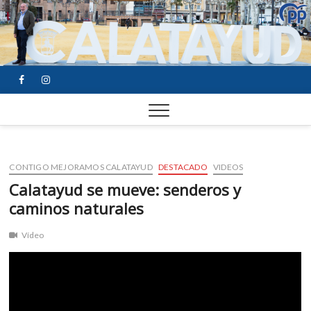
FACEBOOK
YOUTUBE
INSTAGRAM
CONTIGO MEJORAMOS CALATAYUD
DESTACADO
VIDEOS
Calatayud se mueve: senderos y
caminos naturales
Vídeo