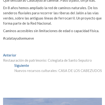
Que descubras Calatayud al caminar. Paso a paso, sin prisas.
En 8 años hemos ampliado la red de caminos naturales. De los
senderos fluviales para recorrer las riberas del Jalón a las vías
verdes, sobre las antiguas líneas de ferrocarril. Un proyecto que
forma parte de la Red Nacional.
Caminos accesibles sin limitaciones de edad o capacidad física.
#calatayudsemueve
Navegación
Entrada
Anterior
anterior:
Restauración de patrimonio: Colegiata de Santo Sepulcro
de
Entrada
Siguiente
entradas
siguiente:
Nuevos recursos culturales: CASA DE LOS CABEZUDOS