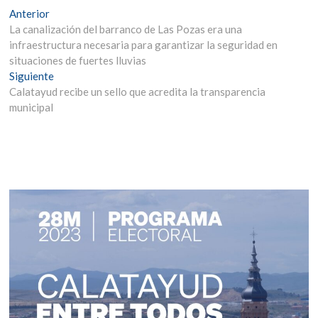
Navegación
Entrada
Anterior
anterior:
La canalización del barranco de Las Pozas era una
de
infraestructura necesaria para garantizar la seguridad en
entradas
situaciones de fuertes lluvias
Entrada
Siguiente
siguiente:
Calatayud recibe un sello que acredita la transparencia
municipal