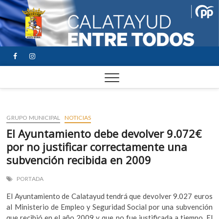
FACEBOOK
YOUTUBE
INSTAGRAM
GRUPO MUNICIPAL
NOTICIAS
El Ayuntamiento debe devolver 9.072€
por no justificar correctamente una
subvención recibida en 2009
PORTADA
El Ayuntamiento de Calatayud tendrá que devolver 9.027 euros
al Ministerio de Empleo y Seguridad Social por una subvención
que recibió en el año 2009 y que no fue justificada a tiempo. El