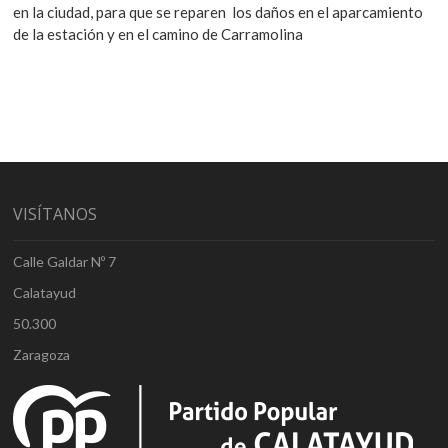
en la ciudad, para que se reparen los daños en el aparcamiento
de la estación y en el camino de Carramolina
VISÍTANOS
Calle Galdar Nº 7
Calatayud
50.300
Zaragoza