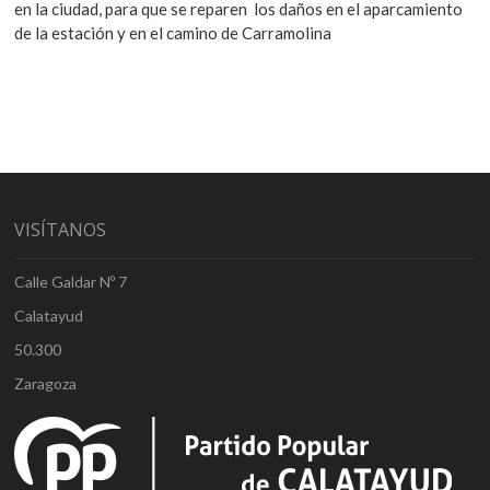
en la ciudad, para que se reparen los daños en el aparcamiento
de la estación y en el camino de Carramolina
VISÍTANOS
Calle Galdar Nº 7
Calatayud
50.300
Zaragoza