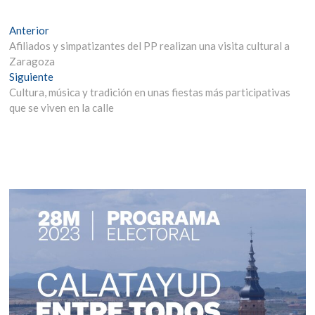
Navegación
Entrada
Anterior
anterior:
Afiliados y simpatizantes del PP realizan una visita cultural a
de
Zaragoza
entradas
Entrada
Siguiente
siguiente:
Cultura, música y tradición en unas fiestas más participativas
que se viven en la calle