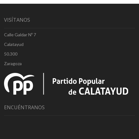
VISÍTANOS
Calle Galdar Nº 7
Calatayud
50.300
Zaragoza
ENCUÉNTRANOS