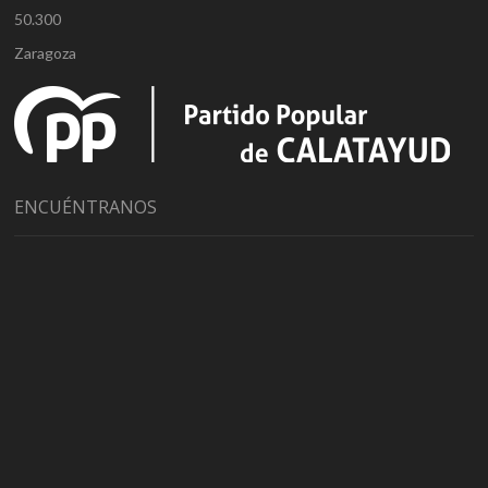
50.300
Zaragoza
ENCUÉNTRANOS