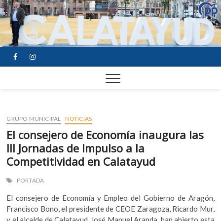
FACEBOOK
YOUTUBE
INSTAGRAM
GRUPO MUNICIPAL
NOTICIAS
El consejero de Economía inaugura las
III Jornadas de Impulso a la
Competitividad en Calatayud
PORTADA
El consejero de Economía y Empleo del Gobierno de Aragón,
Francisco Bono, el presidente de CEOE Zaragoza, Ricardo Mur,
y el alcalde de Calatayud, José Manuel Aranda, han abierto esta