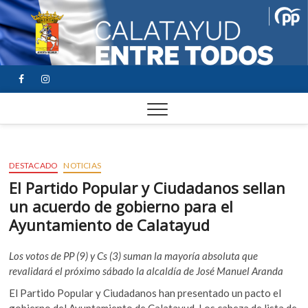
FACEBOOK
YOUTUBE
INSTAGRAM
DESTACADO
NOTICIAS
El Partido Popular y Ciudadanos sellan
un acuerdo de gobierno para el
Ayuntamiento de Calatayud
Los votos de PP (9) y Cs (3) suman la mayoría absoluta que
revalidará el próximo sábado la alcaldía de José Manuel Aranda
El Partido Popular y Ciudadanos han presentado un pacto el
gobierno del Ayuntamiento de Calatayud. Los cabeza de lista de