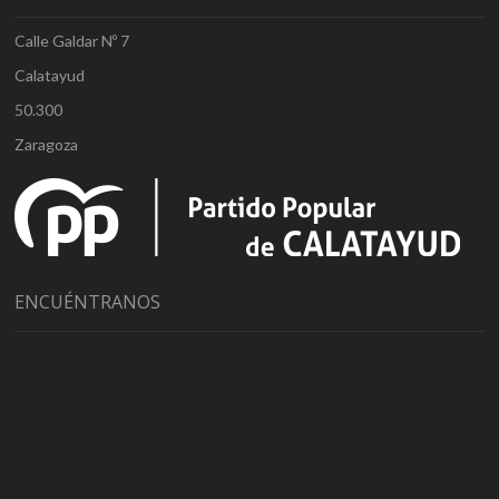
Calle Galdar Nº 7
Calatayud
50.300
Zaragoza
ENCUÉNTRANOS