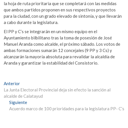
la hoja de ruta prioritaria que se completará con las medidas
que ambos partidos proponen en sus respectivos proyectos
para la ciudad, con un grado elevado de sintonía, y que llevarán
a cabo durante la legislatura.
El PP y C’s se integrarán en un mismo equipo en el
Ayuntamiento bilbilitano tras la toma de posesión de José
Manuel Aranda como alcalde, el próximo sábado. Los votos de
ambas formaciones sumarán 12 concejales (9 PP y 3 Cs) y
alcanzarán la mayoría absoluta para revalidar la alcaldía de
Aranda y garantizar la estabilidad del Consistorio.
Navegación
Entrada
Anterior
anterior:
La Junta Electoral Provincial deja sin efecto la sanción al
de
alcalde de Calatayud
entradas
Entrada
Siguiente
siguiente:
Acuerdo marco de 100 prioridades para la legislatura PP- C’s