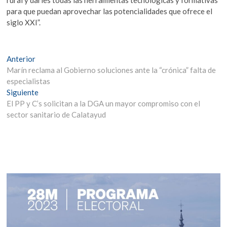
para que puedan aprovechar las potencialidades que ofrece el
siglo XXI”.
Navegación
Entrada
Anterior
anterior:
Marín reclama al Gobierno soluciones ante la “crónica” falta de
de
especialistas
entradas
Entrada
Siguiente
siguiente:
El PP y C’s solicitan a la DGA un mayor compromiso con el
sector sanitario de Calatayud