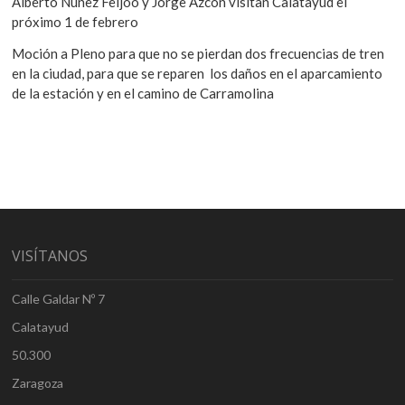
Alberto Núñez Feijóo y Jorge Azcón visitan Calatayud el
próximo 1 de febrero
Moción a Pleno para que no se pierdan dos frecuencias de tren
en la ciudad, para que se reparen los daños en el aparcamiento
de la estación y en el camino de Carramolina
VISÍTANOS
Calle Galdar Nº 7
Calatayud
50.300
Zaragoza