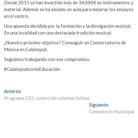
Desde 2015 se han invertido más de 34.000€ en instrumentos y
material. Además se ha aislado un aula para mejorar los ensayos
en el centro.
Una apuesta decidida por la formación y la divulgación musical.
En una localidad con una destacada tradición musical.
¿Nuestro próximo objetivo? Conseguir un Conservatorio de
Música en Calatayud.
Seguimos trabajando con ese compromiso.
#CalatayudconlaEducación
Navegación
Entrada
Anterior
anterior:
Programa CES, control de colonias felinas
de
Entrada
Siguiente
entradas
siguiente:
Cementerio Municipal