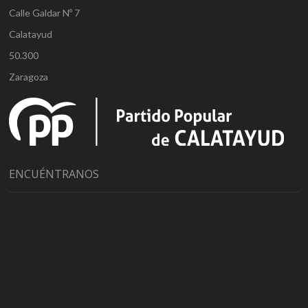
Calle Galdar Nº 7
Calatayud
50.300
Zaragoza
ENCUÉNTRANOS