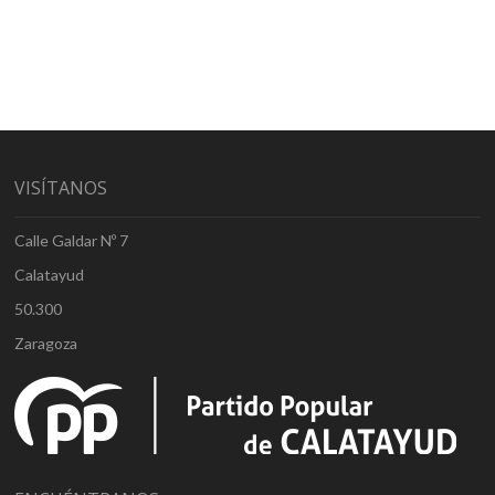
VISÍTANOS
Calle Galdar Nº 7
Calatayud
50.300
Zaragoza