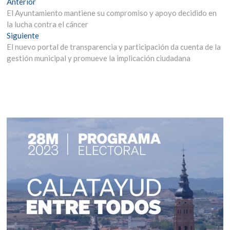
Navegación
Entrada
Anterior
anterior:
El Ayuntamiento mantiene su compromiso y apoyo decidido en
de
la lucha contra el cáncer
entradas
Entrada
Siguiente
siguiente:
El nuevo portal de transparencia y participación da cuenta de la
gestión municipal y promueve la implicación ciudadana