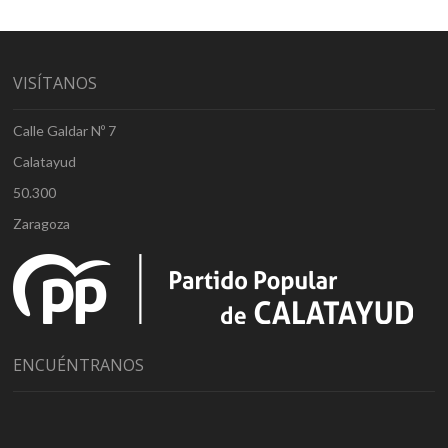
VISÍTANOS
Calle Galdar Nº 7
Calatayud
50.300
Zaragoza
ENCUÉNTRANOS