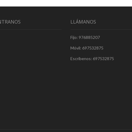
NTRANOS
LLÁMANOS
Fijo: 976885207
Móvil: 697532875
Escríbenos: 697532875