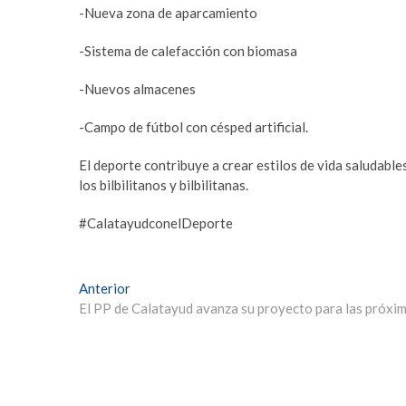
-Nueva zona de aparcamiento
-Sistema de calefacción con biomasa
-Nuevos almacenes
-Campo de fútbol con césped artificial.
El deporte contribuye a crear estilos de vida saludabl
los bilbilitanos y bilbilitanas.
#CalatayudconelDeporte
Navegación
Entrada
Anterior
anterior:
El PP de Calatayud avanza su proyecto para las próxima
de
entradas