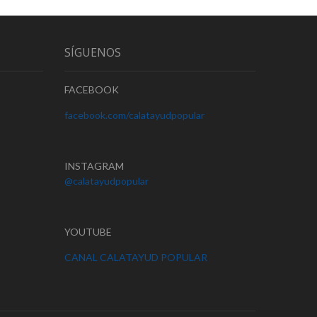
SÍGUENOS
FACEBOOK
facebook.com/calatayudpopular
INSTAGRAM
@calatayudpopular
YOUTUBE
CANAL CALATAYUD POPULAR