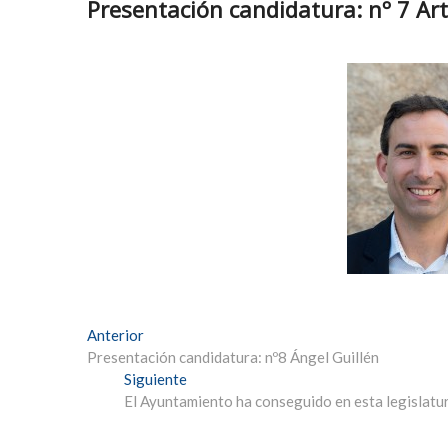
Presentación candidatura: nº 7 Ar
Navegación
Entrada
Anterior
anterior:
Presentación candidatura: nº8 Ángel Guillén
de
Entrada
Siguiente
entradas
siguiente:
El Ayuntamiento ha conseguido en esta legislatur