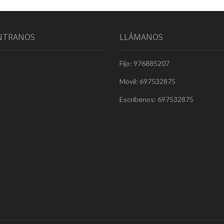
NTRANOS
LLÁMANOS
Fijo: 976885207
Móvil: 697532875
Escríbenos: 697532875