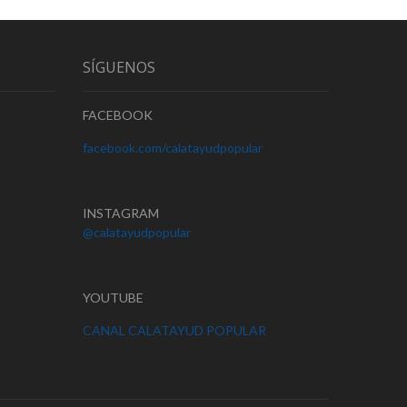
SÍGUENOS
FACEBOOK
facebook.com/calatayudpopular
INSTAGRAM
@calatayudpopular
YOUTUBE
CANAL CALATAYUD POPULAR