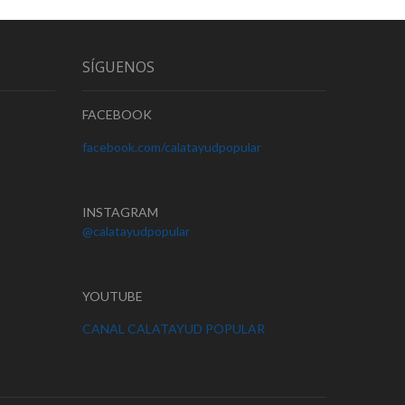
SÍGUENOS
FACEBOOK
facebook.com/calatayudpopular
INSTAGRAM
@calatayudpopular
YOUTUBE
CANAL CALATAYUD POPULAR