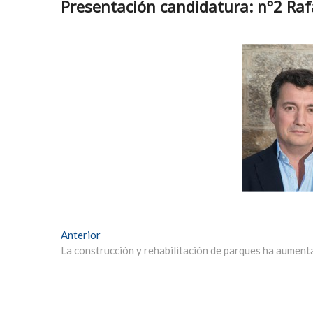
Presentación candidatura: nº2 Raf
Navegación
Entrada
Anterior
anterior:
La construcción y rehabilitación de parques ha aument
de
entradas