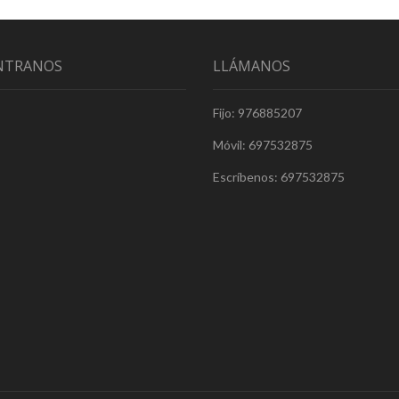
NTRANOS
LLÁMANOS
Fijo: 976885207
Móvil: 697532875
Escríbenos: 697532875