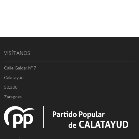
VISÍTANOS
Calle Galdar Nº 7
Calatayud
50.300
Zaragoza