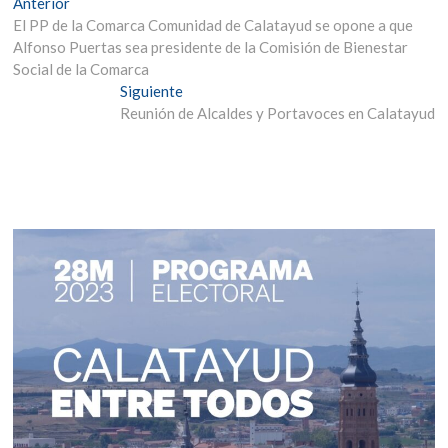
Navegación
Entrada
Anterior
anterior:
El PP de la Comarca Comunidad de Calatayud se opone a que
de
Alfonso Puertas sea presidente de la Comisión de Bienestar
entradas
Social de la Comarca
Entrada
Siguiente
siguiente:
Reunión de Alcaldes y Portavoces en Calatayud