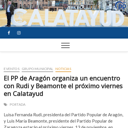
FACEBOOK
YOUTUBE
INSTAGRAM
EVENTOS
GRUPO MUNICIPAL
NOTICIAS
El PP de Aragón organiza un encuentro
con Rudi y Beamonte el próximo viernes
en Calatayud‬
PORTADA
Luisa Fernanda Rudi, presidenta del Partido Popular de Aragón,
y Luis María Beamonte, presidente del Partido Popular de
Zaragoza estarán el próximo viernes, 13 de noviembre, en