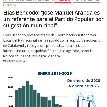
CONTIGO MEJORAMOS CALATAYUD
DESTACADO
GRUPO MUNICIPAL
NOTICIAS
Elías Bendodo: “José Manuel Aranda es
un referente para el Partido Popular por
su gestión municipal”
Elías Bendodo, vicesecretario de Coordinación Autonómica
Local del PP nacional, se ha reunido con el equipo de gobierno
de Calatayud y recogía sus propuestas para la ciudad,
infraestructuras, despoblación y sector agrícola, como la
mejora de los seguros agrarios para…
Elías
más información
Bendodo:
“José
Manuel
Aranda
es
un
referente
para
el
Partido