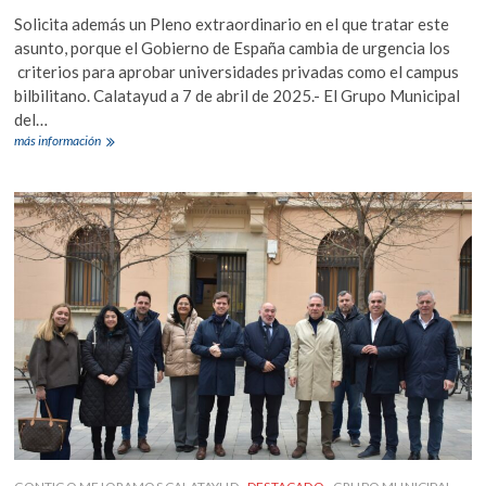
Solicita además un Pleno extraordinario en el que tratar este
asunto, porque el Gobierno de España cambia de urgencia los
criterios para aprobar universidades privadas como el campus
bilbilitano. Calatayud a 7 de abril de 2025.- El Grupo Municipal
del…
El
más información
Partido
Popular
presenta
una
moción
en
apoyo
de
la
Universidad
Niccolò
Cusano
Internacional
en
Calatayud