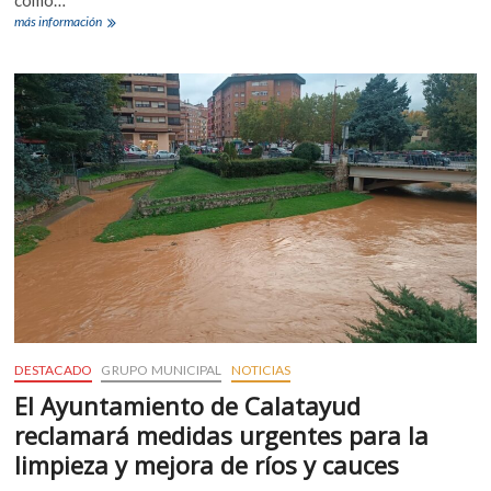
El
más información
Ayuntamiento
de
Calatayud
reclamará
al
Gobierno
más
recursos
para
implementar
la
Ley
de
Bienestar
Animal
DESTACADO
GRUPO MUNICIPAL
NOTICIAS
El Ayuntamiento de Calatayud
reclamará medidas urgentes para la
limpieza y mejora de ríos y cauces