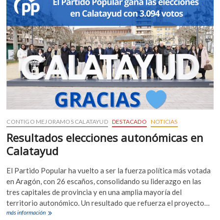
que
el
Hospital
Ernest
Lluch
sea
reconocido
como
Hospital
Universitario
CONTIGO MEJORAMOS CALATAYUD
DESTACADO
NOTICIAS
Resultados elecciones autonómicas en
Calatayud
El Partido Popular ha vuelto a ser la fuerza política más votada
en Aragón, con 26 escaños, consolidando su liderazgo en las
tres capitales de provincia y en una amplia mayoría del
territorio autonómico. Un resultado que refuerza el proyecto…
Resultados
más información