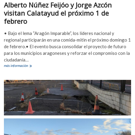
financiación
Alberto Núñez Feijóo y Jorge Azcón
autonómica
visitan Calatayud el próximo 1 de
del
Gobierno
febrero
• Bajo el lema “Aragón Imparable”, los líderes nacional y
regional participarán en una comida-mitin el próximo domingo 1
de febrero.• El evento busca consolidar el proyecto de futuro
para los municipios aragoneses y reforzar el compromiso con la
ciudadanía…
Alberto
más información
Núñez
Feijóo
y
Jorge
Azcón
visitan
Calatayud
el
próximo
1
de
febrero