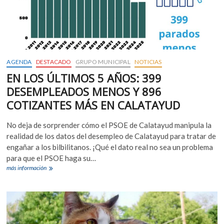
Popular
por
su
gestión
municipal”
AGENDA
DESTACADO
GRUPO MUNICIPAL
NOTICIAS
EN LOS ÚLTIMOS 5 AÑOS: 399
DESEMPLEADOS MENOS Y 896
COTIZANTES MÁS EN CALATAYUD
No deja de sorprender cómo el PSOE de Calatayud manipula la
realidad de los datos del desempleo de Calatayud para tratar de
engañar a los bilbilitanos. ¡Qué el dato real no sea un problema
para que el PSOE haga su…
EN
más información
LOS
ÚLTIMOS
5
AÑOS:
399
DESEMPLEADOS