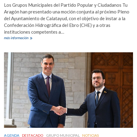
Los Grupos Municipales del Partido Popular y Ciudadanos Tu
Aragón han presentado una moción conjunta al próximo Pleno
del Ayuntamiento de Calatayud, con el objetivo de instar a la
Confederación Hidrográfica del Ebro (CHE) y a otras
instituciones competentes a…
El
más información
Ayuntamiento
de
Calatayud
reclamará
medidas
urgentes
para
la
limpieza
y
mejora
de
ríos
y
cauces
AGENDA
DESTACADO
GRUPO MUNICIPAL
NOTICIAS