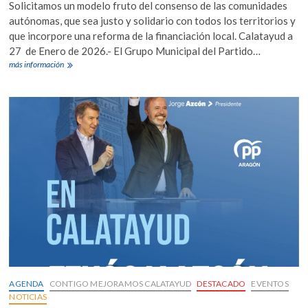
Solicitamos un modelo fruto del consenso de las comunidades
autónomas, que sea justo y solidario con todos los territorios y
que incorpore una reforma de la financiación local. Calatayud a
27 de Enero de 2026.- El Grupo Municipal del Partido…
El
más información
Grupo
Municipal
del
PP
en
Calatayud
defenderá
en
el
Pleno
una
moción
para
solicitar
la
retirada
del
AGENDA
CONTIGO MEJORAMOS CALATAYUD
DESTACADO
EVENTOS
modelo
NOTICIAS
de