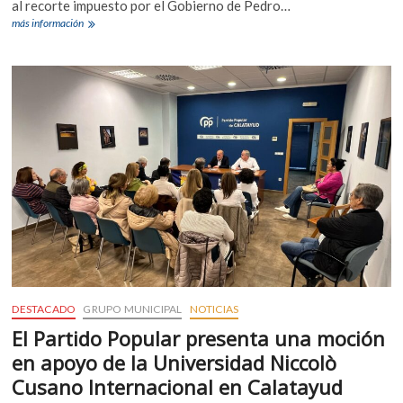
al recorte impuesto por el Gobierno de Pedro…
camino
El
más información
de
Partido
Carramolina
Popular
de
Calatayud
denuncia
el
ataque
del
Gobierno
de
España
a
la
conciliación
familiar
con
un
DESTACADO
GRUPO MUNICIPAL
NOTICIAS
recorte
intolerable
El Partido Popular presenta una moción
del
en apoyo de la Universidad Niccolò
Plan
Corresponsables
Cusano Internacional en Calatayud