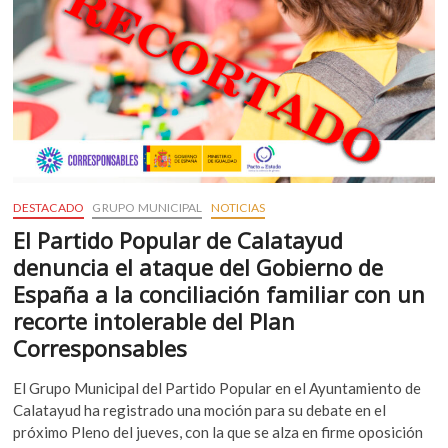
no
se
pierdan
dos
frecuencias
de
tren
en
la
ciudad,
para
DESTACADO
GRUPO MUNICIPAL
NOTICIAS
que
se
El Partido Popular de Calatayud
reparen
denuncia el ataque del Gobierno de
los
daños
España a la conciliación familiar con un
en
recorte intolerable del Plan
el
aparcamiento
Corresponsables
de
la
El Grupo Municipal del Partido Popular en el Ayuntamiento de
estación
Calatayud ha registrado una moción para su debate en el
y
en
próximo Pleno del jueves, con la que se alza en firme oposición
el