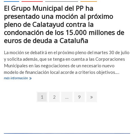
El Grupo Municipal del PP ha
presentado una moción al próximo
pleno de Calatayud contra la
condonación de los 15.000 millones de
euros de deuda a Cataluña
La moción se debatirá en el próximo pleno del martes 30 de julio
y solicita además, que se tenga en cuenta a las Corporaciones
Municipales en las negociaciones de un necesario nuevo
modelo de financiación local acorde a criterios objetivos.…
El
más información
Grupo
Municipal
Navegación
del
Página
Página
Página
Página
1
2
…
9
PP
siguiente
de
ha
presentado
entradas
una
moción
al
próximo