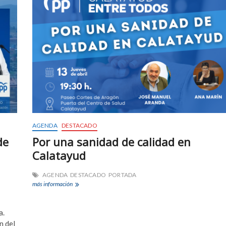
AGENDA
DESTACADO
de
Por una sanidad de calidad en
Calatayud
AGENDA
DESTACADO
PORTADA
Por
más información
una
sanidad
de
a.
calidad
n del