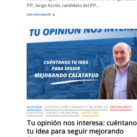
PP; Jorge Azcón, candidato del PP…
Presentación
más información
de
las
candidaturas
de
Calatayud
y
comarca
AGENDA
CONTIGO MEJORAMOS CALATAYUD
DESTACADO
EVENTOS
GRUPO MUNICIPAL
NOTICIAS
Tu opinión nos interesa: cuéntano
tu idea para seguir mejorando