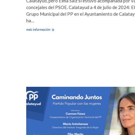
Calatayud, pero Elma Saiz sí estuvo acompañada por v
concejales del PSOE. Calatayud a 4 de julio de 2024: El
Grupo Municipal del PP en el Ayuntamiento de Calata
ha…
El
más información
Grupo
Municipal
del
PP
lamenta
el
uso
partidista
que
la
Ministra
de
Inclusión,
Seguridad
Social
y
Migraciones
ha
hecho