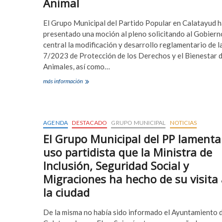
Animal
El Grupo Municipal del Partido Popular en Calatayud 
presentado una moción al pleno solicitando al Gobiern
central la modificación y desarrollo reglamentario de l
7/2023 de Protección de los Derechos y el Bienestar d
Animales, así como…
El
más información
Ayuntamiento
de
Calatayud
reclamará
AGENDA
DESTACADO
GRUPO MUNICIPAL
NOTICIAS
al
Gobierno
El Grupo Municipal del PP lamenta
más
uso partidista que la Ministra de
recursos
para
Inclusión, Seguridad Social y
implementar
Migraciones ha hecho de su visita
la
Ley
la ciudad
de
Bienestar
De la misma no había sido informado el Ayuntamiento 
Animal