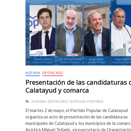
TERRITORIAL
DEL
PP,
CARMEN
FÚNEZ,
PARTICIPA
EN
LA
CONMEMORACIÓN
DEL
DÍA
DE
LA
AGENDA
DESTACADO
MUJER
EN
Presentación de las candidaturas 
CALATAYUD
Calatayud y comarca
AGENDA
DESTACADO
NOTICIAS
PORTADA
El martes 2 de mayo, el Partido Popular de Calatayud
organiza un acto de presentación de las candidaturas
municipales de Calatayud y los municipios de la comarc
Asistirá Miguel Tellado, vicesecretario de Organizació