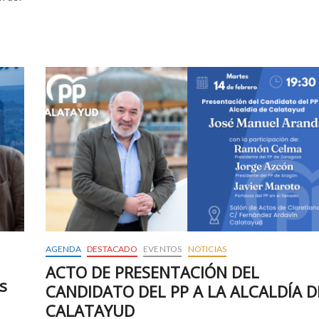
en
Calatayud
AGENDA
DESTACADO
EVENTOS
NOTICIAS
ACTO DE PRESENTACIÓN DEL
s
CANDIDATO DEL PP A LA ALCALDÍA D
CALATAYUD