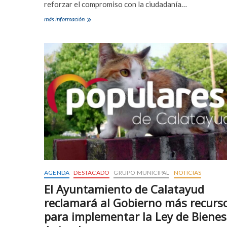
reforzar el compromiso con la ciudadanía…
Alberto
más información
Núñez
Feijóo
y
Jorge
Azcón
visitan
Calatayud
el
próximo
1
de
febrero
AGENDA
DESTACADO
GRUPO MUNICIPAL
NOTICIAS
El Ayuntamiento de Calatayud
reclamará al Gobierno más recurs
para implementar la Ley de Bienes