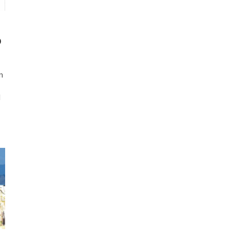
o
n
l