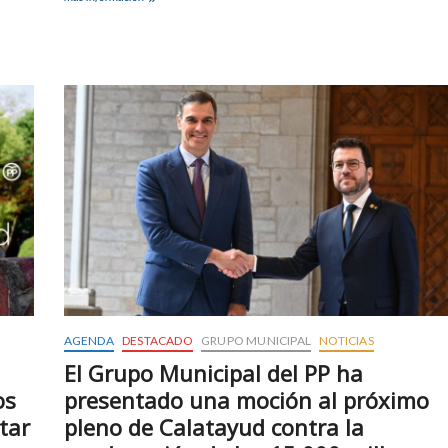
LOS
ÚLTIMOS
5
AÑOS:
399
DESEMPLEADOS
MENOS
Y
896
COTIZANTES
MÁS
EN
CALATAYUD
AGENDA
DESTACADO
GRUPO MUNICIPAL
NOTICIAS
El Grupo Municipal del PP ha
os
presentado una moción al próximo
tar
pleno de Calatayud contra la