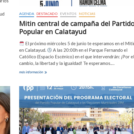
arios
la
condonación
yud
AGENDA
DESTACADO
EVENTOS
NOTICIAS
de
los
Mitin central de campaña del Partid
15.000
Popular en Calatayud
millones
de
euros
El próximo miércoles 5 de junio te esperamos en el Miti
de
en Calatayud.
A las 20:00h en el Parque Fernando el
deuda
Católico (Espacio Escénico) en el que intervendrán: ¡Por e
a
cambio, la libertad y la igualdad! Te esperamos.…
Cataluña
Mitin
más información
central
de
campaña
del
Partido
Popular
en
Calatayud