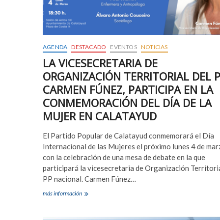
de
su
visita
a
la
AGENDA
DESTACADO
EVENTOS
NOTICIAS
ciudad
LA VICESECRETARIA DE
ORGANIZACIÓN TERRITORIAL DEL P
CARMEN FÚNEZ, PARTICIPA EN LA
CONMEMORACIÓN DEL DÍA DE LA
MUJER EN CALATAYUD
El Partido Popular de Calatayud conmemorará el Día
Internacional de las Mujeres el próximo lunes 4 de mar
con la celebración de una mesa de debate en la que
participará la vicesecretaria de Organización Territoria
PP nacional. Carmen Fúnez…
LA
más información
VICESECRETARIA
DE
ORGANIZACIÓN