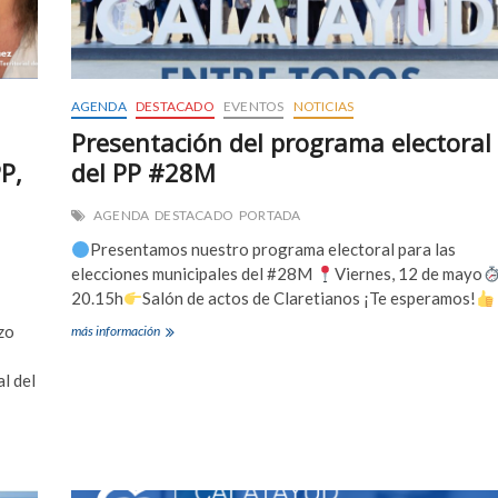
AGENDA
DESTACADO
EVENTOS
NOTICIAS
Presentación del programa electoral
P,
del PP #28M
AGENDA
DESTACADO
PORTADA
Presentamos nuestro programa electoral para las
elecciones municipales del #28M
Viernes, 12 de mayo
20.15h
Salón de actos de Claretianos ¡Te esperamos!
zo
Presentación
más información
del
programa
l del
electoral
del
PP
#28M