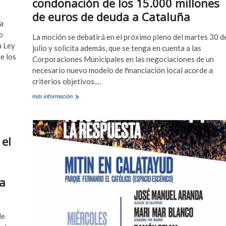
condonación de los 15.000 millones
de euros de deuda a Cataluña
ha
o
La moción se debatirá en el próximo pleno del martes 30 d
a Ley
julio y solicita además, que se tenga en cuenta a las
e los
Corporaciones Municipales en las negociaciones de un
necesario nuevo modelo de financiación local acorde a
criterios objetivos.…
El
más información
Grupo
Municipal
del
PP
 el
ha
presentado
una
moción
al
 a
próximo
pleno
de
Calatayud
de
contra