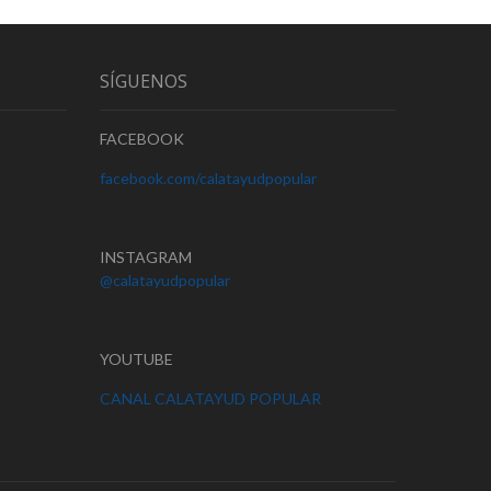
SÍGUENOS
FACEBOOK
facebook.com/calatayudpopular
INSTAGRAM
@calatayudpopular
YOUTUBE
CANAL CALATAYUD POPULAR