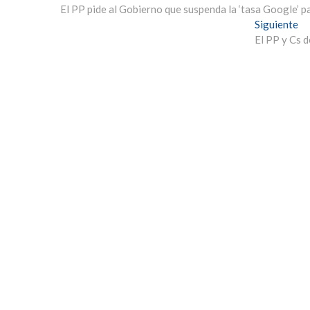
anterior:
El PP pide al Gobierno que suspenda la ‘tasa Google’ pa
de
En
Siguiente
entradas
si
El PP y Cs d