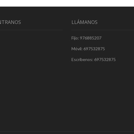
NTRANOS
LLÁMANOS
Fijo: 976885207
Móvil: 697532875
Escríbenos: 697532875