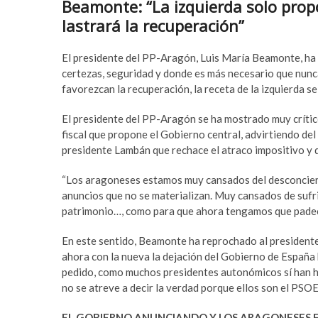
Beamonte: “La izquierda solo prop
lastrará la recuperación”
El presidente del PP-Aragón, Luis María Beamonte, ha 
certezas, seguridad y donde es más necesario que nun
favorezcan la recuperación, la receta de la izquierda se
El presidente del PP-Aragón se ha mostrado muy crítico
fiscal que propone el Gobierno central, advirtiendo del
presidente Lambán que rechace el atraco impositivo y q
“Los aragoneses estamos muy cansados del desconcier
anuncios que no se materializan. Muy cansados de sufri
patrimonio…, como para que ahora tengamos que padec
En este sentido, Beamonte ha reprochado al presidente
ahora con la nueva la dejación del Gobierno de España h
pedido, como muchos presidentes autonómicos sí han he
no se atreve a decir la verdad porque ellos son el PSOE
EL GOBIERNO ANUNCIANDO Y LOS ARAGONESES