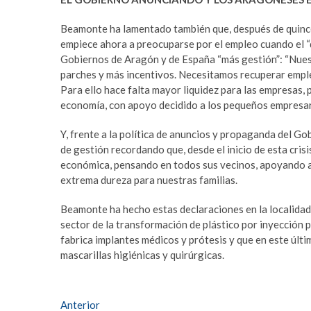
Beamonte ha lamentado también que, después de quince
empiece ahora a preocuparse por el empleo cuando el “da
Gobiernos de Aragón y de España “más gestión”: “Nues
parches y más incentivos. Necesitamos recuperar empleo
Para ello hace falta mayor liquidez para las empresas,
economía, con apoyo decidido a los pequeños empresari
Y, frente a la política de anuncios y propaganda del G
de gestión recordando que, desde el inicio de esta crisis
económica, pensando en todos sus vecinos, apoyando a
extrema dureza para nuestras familias.
Beamonte ha hecho estas declaraciones en la localidad
sector de la transformación de plástico por inyecció
fabrica implantes médicos y prótesis y que en este últ
mascarillas higiénicas y quirúrgicas.
Navegación
Entrada
Anterior