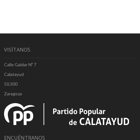
VISÍTANOS
Calle Galdar Nº 7
Calatayud
50.300
Zaragoza
ENCUÉNTRANOS