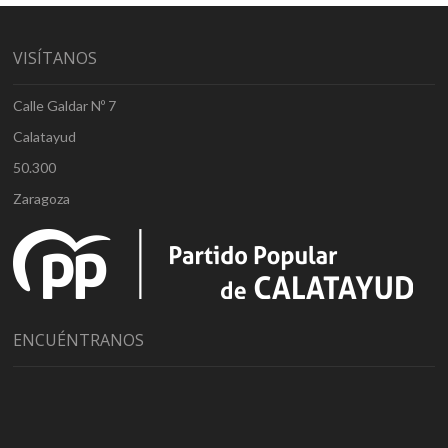
VISÍTANOS
Calle Galdar Nº 7
Calatayud
50.300
Zaragoza
ENCUÉNTRANOS