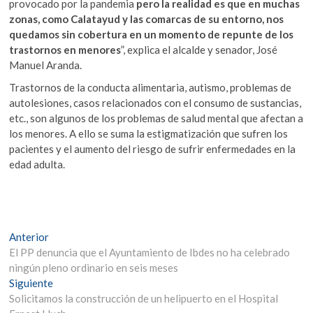
provocado por la pandemia
pero la realidad es que en muchas
zonas, como Calatayud y las comarcas de su entorno, nos
quedamos sin cobertura en un momento de repunte de los
trastornos en menores
”, explica el alcalde y senador, José
Manuel Aranda.
Trastornos de la conducta alimentaria, autismo, problemas de
autolesiones, casos relacionados con el consumo de sustancias,
etc., son algunos de los problemas de salud mental que afectan a
los menores. A ello se suma la estigmatización que sufren los
pacientes y el aumento del riesgo de sufrir enfermedades en la
edad adulta.
Navegación
Entrada
Anterior
anterior:
El PP denuncia que el Ayuntamiento de Ibdes no ha celebrado
de
ningún pleno ordinario en seis meses
entradas
Entrada
Siguiente
siguiente:
Solicitamos la construcción de un helipuerto en el Hospital