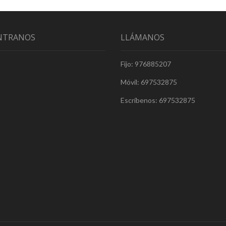
NTRANOS
LLÁMANOS
Fijo: 976885207
Móvil: 697532875
Escríbenos: 697532875