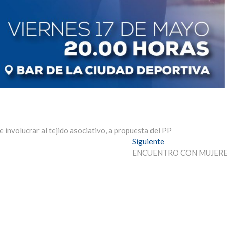
 involucrar al tejido asociativo, a propuesta del PP
Entrada
Siguiente
siguiente:
ENCUENTRO CON MUJER