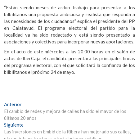
“Están siendo meses de arduo trabajo para presentar a los
bilbilitanos una propuesta ambiciosa y realista que responda a
las necesidades de los ciudadanos”, explica el presidente del PP
en Calatayud. El programa electoral del partido para la
localidad ya ha sido redactado y está siendo presentado a
asociaciones y colectivos para incorporar nuevas aportaciones.
En el acto de este miércoles a las 20.00 horas en el salón de
actos de IberCaja, el candidato presentará las principales líneas
del programa electoral, con el que solicitará la confianza de los
bilbilitanos el próximo 24 de mayo.
Navegación
Entrada
Anterior
anterior:
El cambio de redes y mejora de calles ha sido el mayor de los
de
últimos 20 años
entradas
Entrada
Siguiente
siguiente:
Las inversiones en Embid de la Ribera han mejorado sus calles,
plazas, infraestructuras e instalaciones públicas