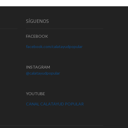
SÍGUENOS
FACEBOOK
facebook.com/calatayudpopular
INSTAGRAM
@calatayudpopular
YOUTUBE
CANAL CALATAYUD POPULAR