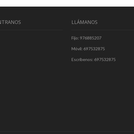
NTRANOS
LLÁMANOS
Fijo: 976885207
Móvil: 697532875
Escríbenos: 697532875