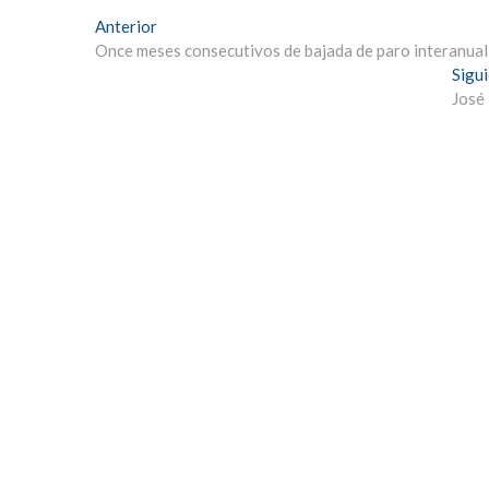
Navegación
Entrada
Anterior
anterior:
Once meses consecutivos de bajada de paro interanual
de
Sigu
entradas
José