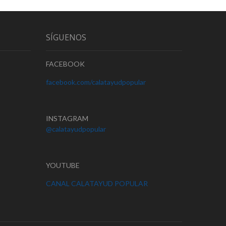
SÍGUENOS
FACEBOOK
facebook.com/calatayudpopular
INSTAGRAM
@calatayudpopular
YOUTUBE
CANAL CALATAYUD POPULAR