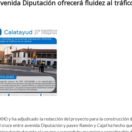
venida Diputación ofrecerá fluidez al tráfic
) y ha adjudicado la redacción del proyecto para la construcción 
l cruce entre avenida Diputación y paseo Ramón y Cajal ha hecho qu
 ejecutarán durante el verano y supondrán una mejora considerable 