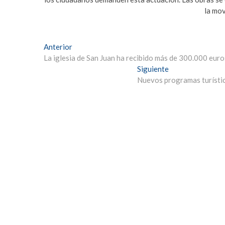
la mov
Navegación
Entrada
Anterior
anterior:
La iglesia de San Juan ha recibido más de 300.000 euro
de
Entrada
Siguiente
entradas
siguiente:
Nuevos programas turístic