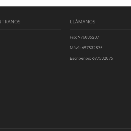
NTRANOS
LLÁMANOS
Fijo: 976885207
Móvil: 697532875
Escríbenos: 697532875