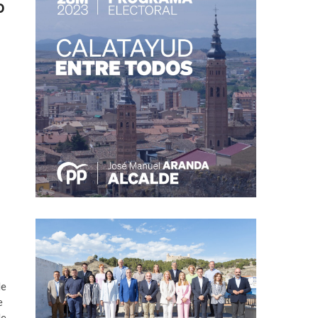
o
de
e
de