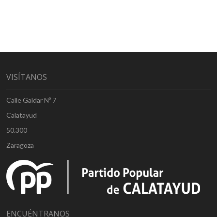
VISÍTANOS
Calle Galdar Nº 7
Calatayud
50.300
Zaragoza
ENCUÉNTRANOS