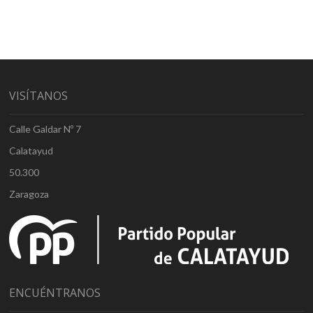
VISÍTANOS
Calle Galdar Nº 7
Calatayud
50.300
Zaragoza
ENCUÉNTRANOS