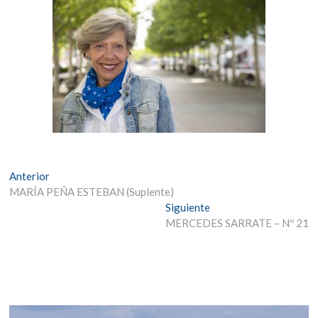
Navegación
Entrada
Anterior
anterior:
MARÍA PEÑA ESTEBAN (Suplente)
de
Entrada
Siguiente
entradas
siguiente:
MERCEDES SARRATE – Nº 21