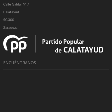
Calle Galdar Nº 7
Calatayud
50.300
Zaragoza
ENCUÉNTRANOS