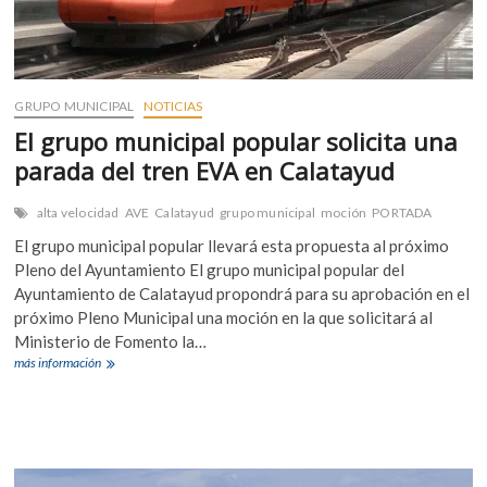
GRUPO MUNICIPAL
NOTICIAS
El grupo municipal popular solicita una
parada del tren EVA en Calatayud
alta velocidad
AVE
Calatayud
grupo municipal
moción
PORTADA
El grupo municipal popular llevará esta propuesta al próximo
Pleno del Ayuntamiento El grupo municipal popular del
Ayuntamiento de Calatayud propondrá para su aprobación en el
próximo Pleno Municipal una moción en la que solicitará al
Ministerio de Fomento la…
El
más información
grupo
municipal
popular
solicita
una
parada