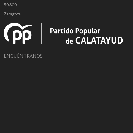
50.300
Zaragoza
ENCUÉNTRANOS