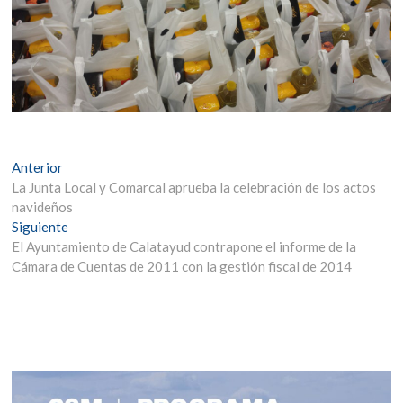
Navegación
Entrada
Anterior
anterior:
La Junta Local y Comarcal aprueba la celebración de los actos
de
navideños
entradas
Entrada
Siguiente
siguiente:
El Ayuntamiento de Calatayud contrapone el informe de la
Cámara de Cuentas de 2011 con la gestión fiscal de 2014