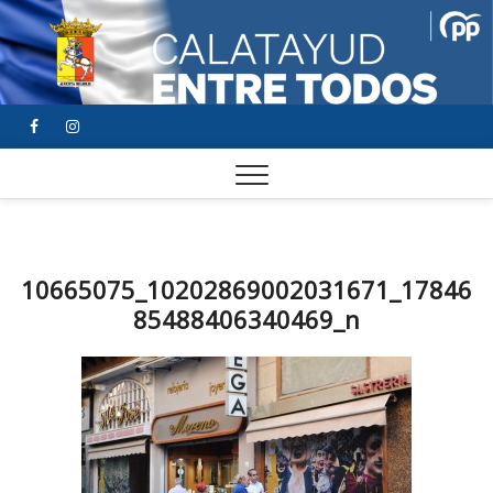
FACEBOOK
YOUTUBE
INSTAGRAM
10665075_10202869002031671_17846
85488406340469_n