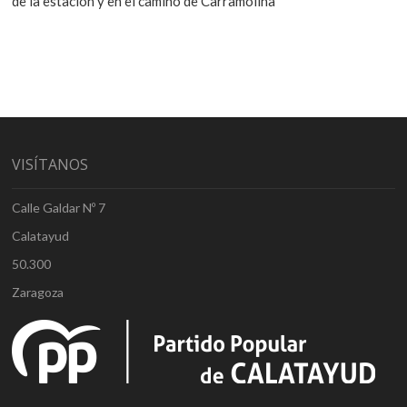
de la estación y en el camino de Carramolina
VISÍTANOS
Calle Galdar Nº 7
Calatayud
50.300
Zaragoza