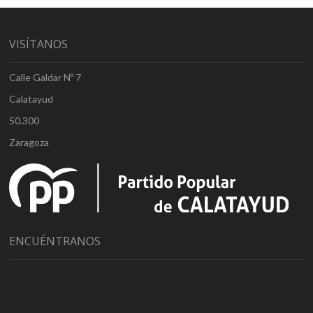
VISÍTANOS
Calle Galdar Nº 7
Calatayud
50.300
Zaragoza
ENCUÉNTRANOS