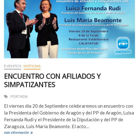
ayudas
a
emprendedores
EVENTOS
NOTICIAS
ENCUENTRO CON AFILIADOS Y
SIMPATIZANTES
PORTADA
El viernes día 20 de Septiembre celebraremos un encuentro con
la Presidenta del Gobierno de Aragón y del PP de Aragón, Luisa
Fernanda Rudi y el Presidente de la Diputación y del PP de
Zaragoza, Luis María Beamonte. El acto…
ENCUENTRO
más información
CON