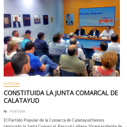
de
Nuevas
Generaciones
llega
a
Calatayud
NOTICIAS
CONSTITUIDA LA JUNTA COMARCAL DE
CALATAYUD
PORTADA
El Partido Popular de la Comarca de Calatayud hemos
renovado la Junta Comarcal. Pascual Lallana, Vicepresidente de