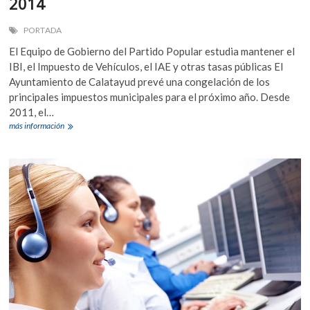
2014
PORTADA
El Equipo de Gobierno del Partido Popular estudia mantener el
IBI, el Impuesto de Vehículos, el IAE y otras tasas públicas El
Ayuntamiento de Calatayud prevé una congelación de los
principales impuestos municipales para el próximo año. Desde
2011, el…
El
más información
Ayuntamiento
de
Calatayud
propone
una
congelación
de
impuestos
para
2014