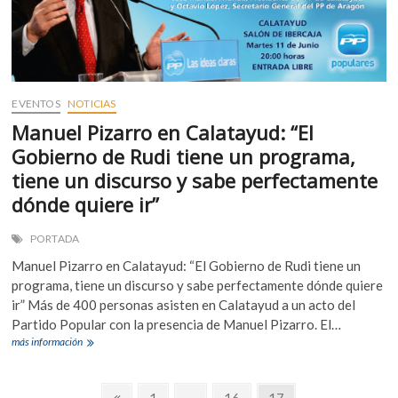
DE
CALATAYUD
CELEBRAN
UN
ENCUENTRO
DE
TRABAJO
EVENTOS
NOTICIAS
EN
Manuel Pizarro en Calatayud: “El
MIEDES
Gobierno de Rudi tiene un programa,
tiene un discurso y sabe perfectamente
dónde quiere ir”
PORTADA
Manuel Pizarro en Calatayud: “El Gobierno de Rudi tiene un
programa, tiene un discurso y sabe perfectamente dónde quiere
ir” Más de 400 personas asisten en Calatayud a un acto del
Partido Popular con la presencia de Manuel Pizarro. El…
Manuel
más información
Pizarro
en
Navegación
Calatayud:
Página
Página
Página
Página