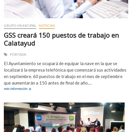
GRUPO MUNICIPAL
NOTICIAS
GSS creará 150 puestos de trabajo en
Calatayud
PORTADA
El Ayuntamiento se ocupará de equipar la nave en la que se
localizará la empresa telefónica que comenzará sus actividades
en septiembre. 60 puestos de trabajo en el mes de septiembre
que aumentarán a 150 antes de final de año.…
GSS
más información
creará
150
puestos
de
trabajo
en
Calatayud